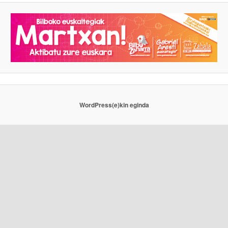
WordPress(e)kin eginda